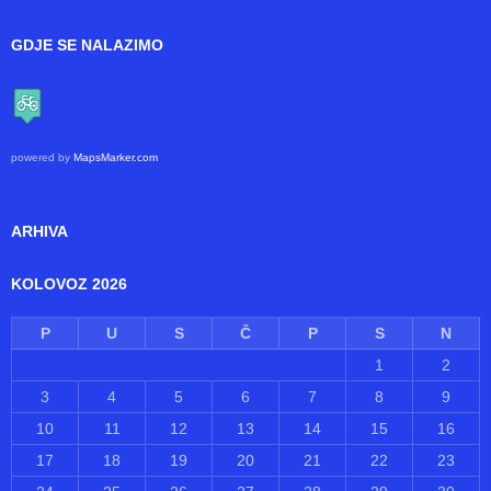
183
Unique Views
GDJE SE NALAZIMO
powered by
MapsMarker.com
ARHIVA
KOLOVOZ 2026
P
U
S
Č
P
S
N
1
2