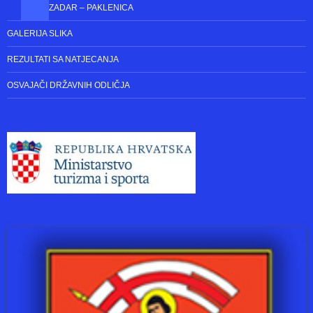
BICIKLISTIČKI MARATON ZADAR – KNIN “PUT VJETRA,PUT OLUJE”
SURGANIZATORI BICIKLIJADA
BICIKLIJADA ” OD BRANIMIRA DO BRANIMIRA ” ZADAR – NIN
ZADAR – PAKLENICA
GALERIJA SLIKA
REZULTATI SA NATJECANJA
OSVAJAČI DRŽAVNIH ODLIČJA