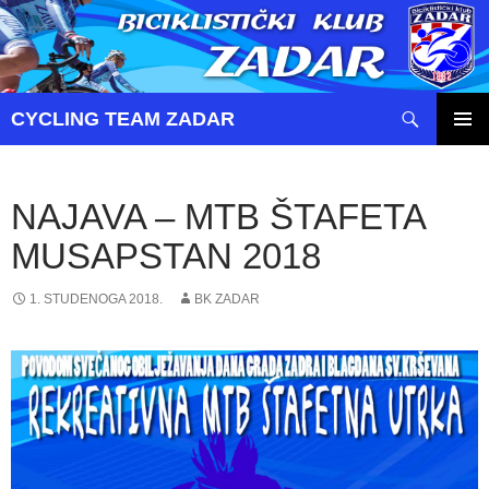
Pretraži
CYCLING TEAM ZADAR
SKOČI
PRIMAR
DO
IZBORN
SADRŽAJA
NAJAVA – MTB ŠTAFETA
MUSAPSTAN 2018
1. STUDENOGA 2018.
BK ZADAR