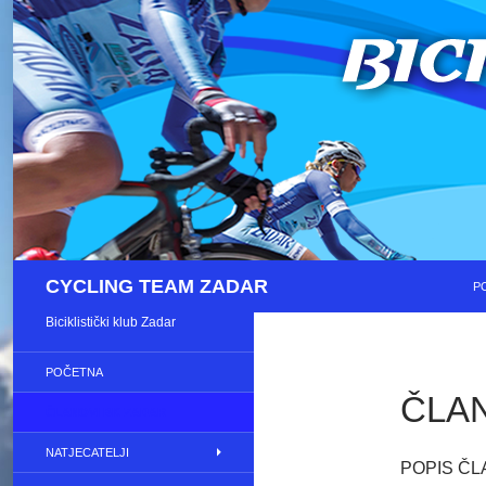
S
Pretraži
CYCLING TEAM ZADAR
P
Biciklistički klub Zadar
POČETNA
ČLA
ČLANOVI BK ZADAR
NATJECATELJI
POPIS ČL