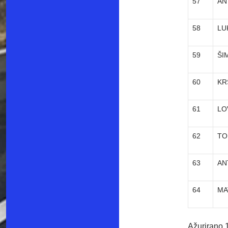
57
AN
58
LU
59
ŠI
60
KR
61
LO
62
TO
63
AN
64
MA
Ažurirano 