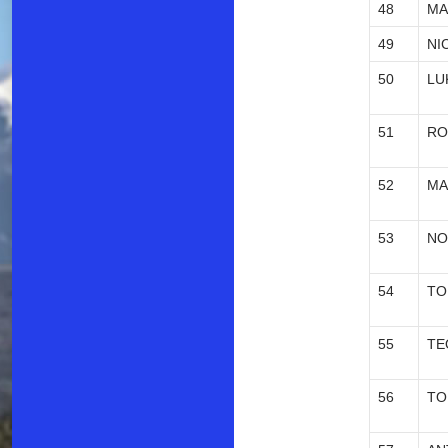
48
MA
49
NI
50
LU
51
RO
52
MA
53
NO
54
TO
55
TE
56
TO