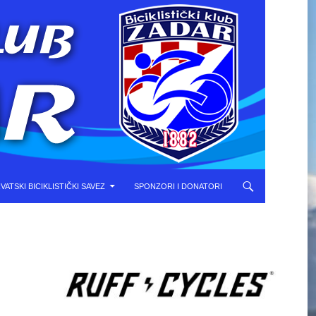
VATSKI BICIKLISTIČKI SAVEZ
SPONZORI I DONATORI