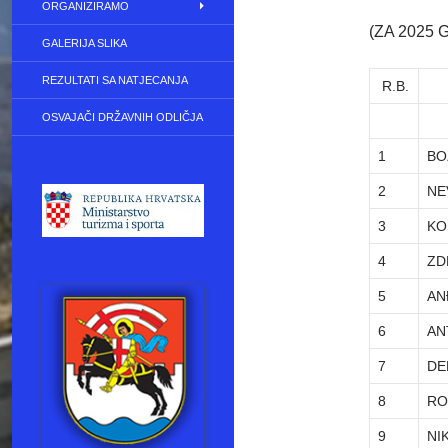
ORGANIZIRAMO
(ZA 2025 
GALERIJA SLIKA
REZULTATI SA NATJECANJA
R.B.
IM
OSVAJAČI DRŽAVNIH ODLIČJA
1
BO
2
NE
3
KO
4
ZD
5
AN
6
AN
7
DE
8
RO
9
NI