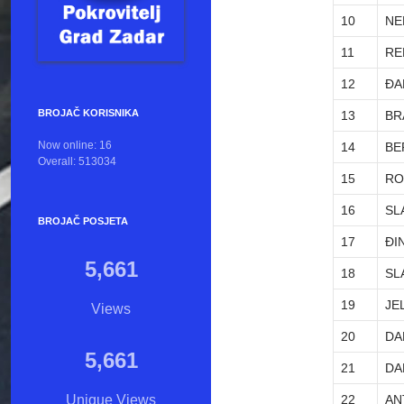
10
NE
11
RE
12
ĐA
BROJAČ KORISNIKA
13
BR
Now online: 16
14
BE
Overall: 513034
15
RO
16
SL
BROJAČ POSJETA
17
ĐI
5,661
18
SL
19
JE
Views
20
DA
5,661
21
DA
22
AN
Unique Views