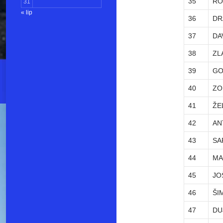
35
RO
31
« lip
36
DR
37
DA
38
ZL
39
GO
40
ZO
41
ŽE
42
AN
43
SA
44
MA
45
JO
46
ŠI
47
DU