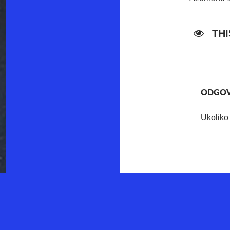
TH
ODGOV
Ukoliko 