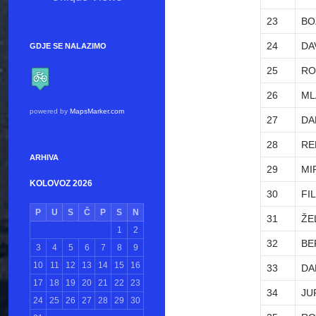
23
BO
24
DA
GDJE SE NALAZIMO
25
RO
26
ML
powered by
MapsMarker.com
27
DA
28
RE
ARHIVA
29
MI
KOLOVOZ 2026
30
FI
P
U
S
Č
P
S
N
31
ŽE
1
2
32
BE
3
4
5
6
7
8
9
10
11
12
13
14
15
16
33
DA
17
18
19
20
21
22
23
34
JU
24
25
26
27
28
29
30