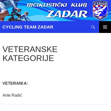
Pretraži
CYCLING TEAM ZADAR
SKOČI
PRIMAR
DO
IZBORN
SADRŽAJA
VETERANSKE
KATEGORIJE
VETERANI A:
Ante Radić