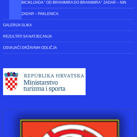
VELIKA NAGRADA 1.SVIBNJA
BICIKLIJADE
BICIKLISTIČKI MARATON ZADAR – KNIN “PUT VJETRA,PUT OLUJE”
SURGANIZATORI BICIKLIJADA
BICIKLIJADA ” OD BRANIMIRA DO BRANIMIRA ” ZADAR – NIN
ZADAR – PAKLENICA
GALERIJA SLIKA
REZULTATI SA NATJECANJA
OSVAJAČI DRŽAVNIH ODLIČJA