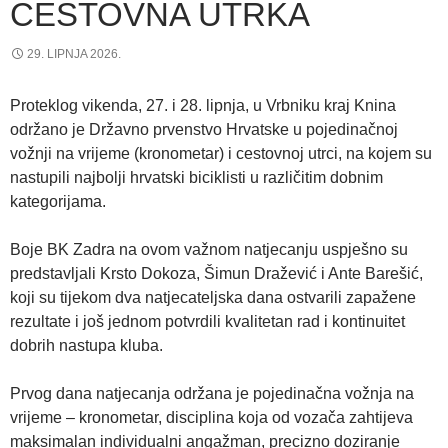
CESTOVNA UTRKA
29. LIPNJA 2026.
Proteklog vikenda, 27. i 28. lipnja, u Vrbniku kraj Knina
održano je Državno prvenstvo Hrvatske u pojedinačnoj
vožnji na vrijeme (kronometar) i cestovnoj utrci, na kojem su
nastupili najbolji hrvatski biciklisti u različitim dobnim
kategorijama.
Boje BK Zadra na ovom važnom natjecanju uspješno su
predstavljali Krsto Dokoza, Šimun Dražević i Ante Barešić,
koji su tijekom dva natjecateljska dana ostvarili zapažene
rezultate i još jednom potvrdili kvalitetan rad i kontinuitet
dobrih nastupa kluba.
Prvog dana natjecanja održana je pojedinačna vožnja na
vrijeme – kronometar, disciplina koja od vozača zahtijeva
maksimalan individualni angažman, precizno doziranje