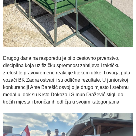
Drugog dana na rasporedu je bilo cestovno prvenstvo,
disciplina koja uz fizičku spremnost zahtijeva i taktičku
zrelost te pravovremene reakcije tijekom utrke. I ovoga puta
vozači BK Zadra ostvarili su odlične rezultate. U juniorskoj
konkurenciji Ante Barešić osvojio je drugo mjesto i srebrnu
medalju, dok su Krsto Dokoza i Šimun Dražević stigli do
trećih mjesta i brončanih odličja u svojim kategorijama.