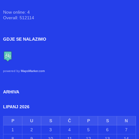
Now online: 4
Overall: 512114
GDJE SE NALAZIMO
powered by
MapsMarker.com
ARHIVA
LIPANJ 2026
P
U
S
Č
P
S
N
1
2
3
4
5
6
7
8
9
10
11
12
13
14