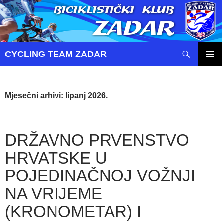
Pretraži
CYCLING TEAM ZADAR
SKOČI
PRIMAR
DO
IZBORN
SADRŽAJA
Mjesečni arhivi: lipanj 2026.
DRŽAVNO PRVENSTVO
HRVATSKE U
POJEDINAČNOJ VOŽNJI
NA VRIJEME
(KRONOMETAR) I