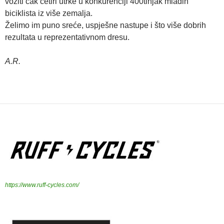
voziti čak četiri utrke u konkurenciji 400tinjak mladih
biciklista iz više zemalja.
Želimo im puno sreće, uspješne nastupe i što više dobrih
rezultata u reprezentativnom dresu.
A.R.
https://www.ruff-cycles.com/