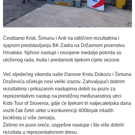
Čestitamo Krsti, Šimunu i Anti na odličnim rezultatima i
sjajnom predstavljanju BK Zadra na Državnom prvenstvu
Hrvatske. Njihovi nastupi i osvojene medalje potvrda su
uloženog rada, truda i predanosti tijekom cijele sezone.
Već sljedećeg vikenda naše članove Krstu Dokozu i Šimuna
Draževića očekuje novi veliki izazov. Zahvaljujući dobrim
rezultatima i prikazanim nastupima dobili su poziv za
reprezentativni nastup na prestižnoj međunarodnoj utrci
Kids Tour of Slovenia, gdje će tijekom tri natjecateljska dana
voziti čak četiri utrke u konkurenciji 400tinjak mladih
biciklista iz više zemalja.
Želimo im puno sreće, uspješne nastupe i što više dobrih
rezultata u reprezentativnom dresu.