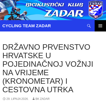
Pretraži
CYCLING TEAM ZADAR
SKOČI
PRIMAR
DO
IZBORN
SADRŽAJA
DRŽAVNO PRVENSTVO
HRVATSKE U
POJEDINAČNOJ VOŽNJI
NA VRIJEME
(KRONOMETAR) I
CESTOVNA UTRKA
29. LIPNJA 2026.
BK ZADAR