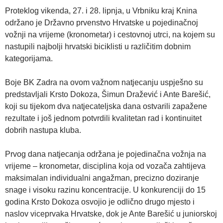
Proteklog vikenda, 27. i 28. lipnja, u Vrbniku kraj Knina
održano je Državno prvenstvo Hrvatske u pojedinačnoj
vožnji na vrijeme (kronometar) i cestovnoj utrci, na kojem su
nastupili najbolji hrvatski biciklisti u različitim dobnim
kategorijama.
Boje BK Zadra na ovom važnom natjecanju uspješno su
predstavljali Krsto Dokoza, Šimun Dražević i Ante Barešić,
koji su tijekom dva natjecateljska dana ostvarili zapažene
rezultate i još jednom potvrdili kvalitetan rad i kontinuitet
dobrih nastupa kluba.
Prvog dana natjecanja održana je pojedinačna vožnja na
vrijeme – kronometar, disciplina koja od vozača zahtijeva
maksimalan individualni angažman, precizno doziranje
snage i visoku razinu koncentracije. U konkurenciji do 15
godina Krsto Dokoza osvojio je odlično drugo mjesto i
naslov viceprvaka Hrvatske, dok je Ante Barešić u juniorskoj