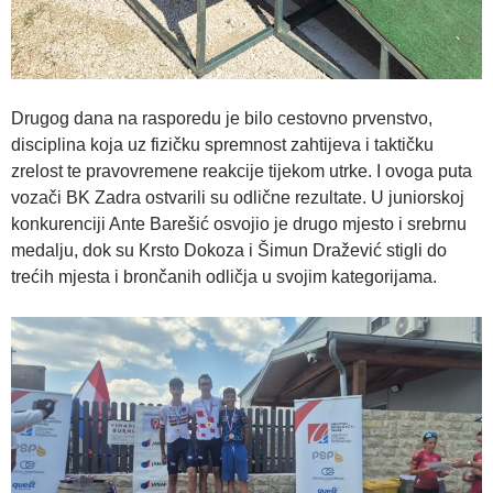
Drugog dana na rasporedu je bilo cestovno prvenstvo,
disciplina koja uz fizičku spremnost zahtijeva i taktičku
zrelost te pravovremene reakcije tijekom utrke. I ovoga puta
vozači BK Zadra ostvarili su odlične rezultate. U juniorskoj
konkurenciji Ante Barešić osvojio je drugo mjesto i srebrnu
medalju, dok su Krsto Dokoza i Šimun Dražević stigli do
trećih mjesta i brončanih odličja u svojim kategorijama.