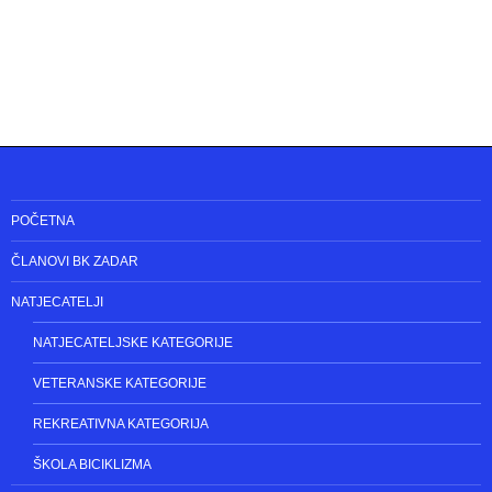
POČETNA
ČLANOVI BK ZADAR
NATJECATELJI
NATJECATELJSKE KATEGORIJE
VETERANSKE KATEGORIJE
REKREATIVNA KATEGORIJA
ŠKOLA BICIKLIZMA