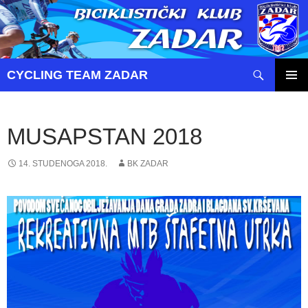
Pretraži
CYCLING TEAM ZADAR
SKOČI
PRIMAR
DO
IZBORN
SADRŽAJA
MUSAPSTAN 2018
14. STUDENOGA 2018.
BK ZADAR