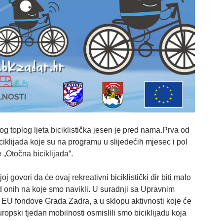
 toplog ljeta biciklistička jesen je pred nama.Prva od
ciklijada koje su na programu u slijedećih mjesec i pol
e „Otočna biciklijada“.
oj govori da će ovaj rekreativni biciklistički đir biti malo
d onih na koje smo navikli. U suradnji sa Upravnim
 EU fondove Grada Zadra, a u sklopu aktivnosti koje će
Europski tjedan mobilnosti osmislili smo biciklijadu koja