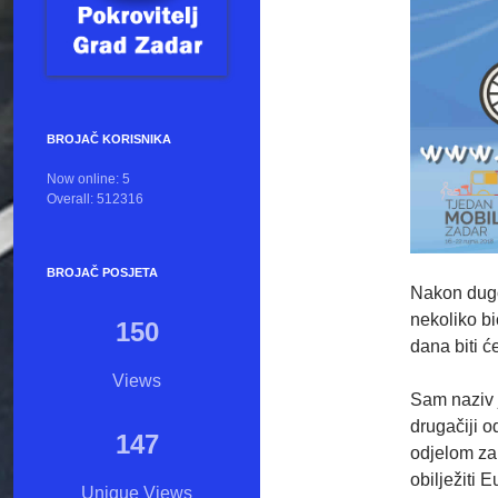
BROJAČ KORISNIKA
Now online: 5
Overall: 512316
BROJAČ POSJETA
Nakon dugog
nekoliko bi
150
dana biti ć
Views
Sam naziv j
drugačiji o
147
odjelom za
obilježiti 
Unique Views