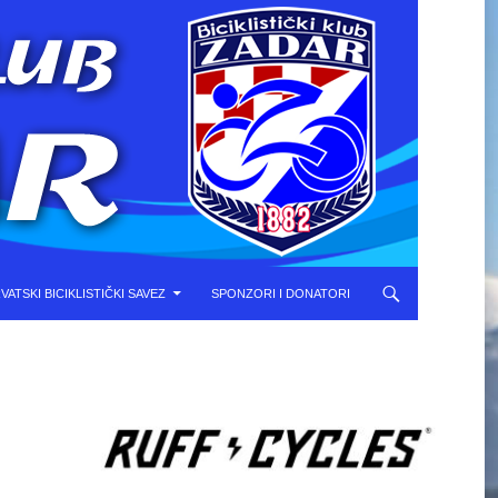
VATSKI BICIKLISTIČKI SAVEZ
SPONZORI I DONATORI