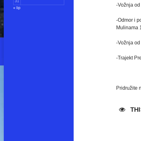
31
-Vožnja od
« lip
-Odmor i po
Mulinama 
-Vožnja od
-Trajekt Pr
Pridružite 
TH