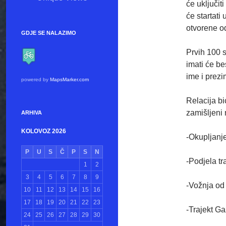
će uključit
će startati
otvorene od
GDJE SE NALAZIMO
Prvih 100 
imati će be
ime i prezi
powered by
MapsMarker.com
Relacija bi
zamišljeni 
ARHIVA
KOLOVOZ 2026
-Okupljanj
P
U
S
Č
P
S
N
-Podjela tr
1
2
3
4
5
6
7
8
9
-Vožnja od
10
11
12
13
14
15
16
17
18
19
20
21
22
23
-Trajekt G
24
25
26
27
28
29
30