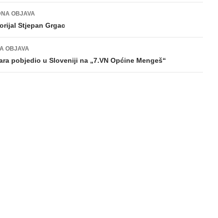
NA OBJAVA
gacija
rijal Stjepan Grgac
va
A OBJAVA
ara pobjedio u Sloveniji na „7.VN Općine Mengeš“