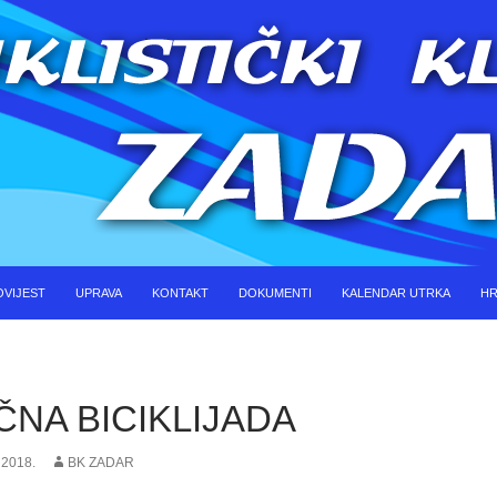
KOČI DO SADRŽAJA
OVIJEST
UPRAVA
KONTAKT
DOKUMENTI
KALENDAR UTRKA
HR
NA BICIKLIJADA
 2018.
BK ZADAR