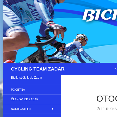
S
Pretraži
CYCLING TEAM ZADAR
P
Biciklistički klub Zadar
POČETNA
OTOČ
ČLANOVI BK ZADAR
10. RUJNA
NATJECATELJI