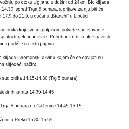
i vožnju po otoku Ugljanu u dužini od 24km. Biciklijada
 u 14,30 ispred Trga 5 bunara, a prijave za nju biti će
 17.9 do 21.9. u dućanu „Bianchi“ u Lipotici.
sudionika koji svojim potpisom potvrde sudjelovanje
splatni trajektni prijevoz. Potrebno će biti dakle navesti
me i godište na listu prijava.
ciklijade i vremenski okvir u kojem će se odvijati su
na slijedeći način:
e sudionika 14,15-14,30 (Trg 5 bunara)
ajektnih karata 14,30-14,45
 Trga 5 bunara do Gaženice 14,45-15,15
aženica-Preko 15,30-15,55