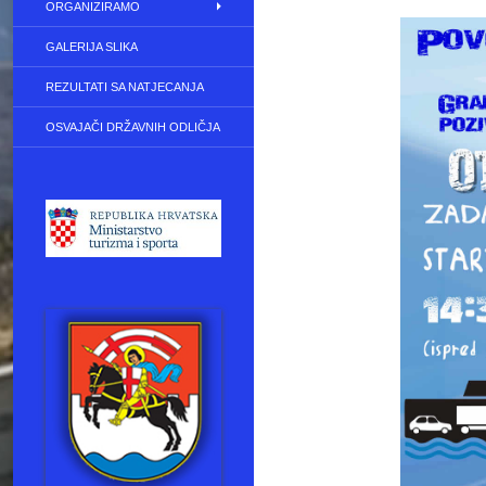
ORGANIZIRAMO
GALERIJA SLIKA
REZULTATI SA NATJECANJA
OSVAJAČI DRŽAVNIH ODLIČJA