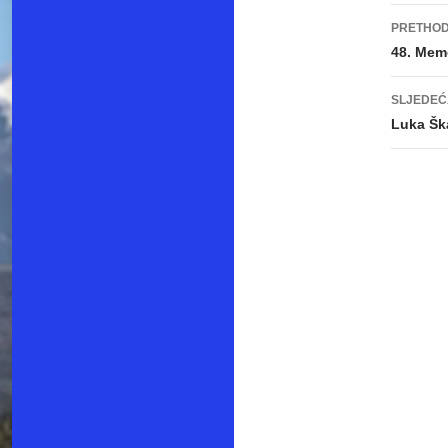
PRETHOD
Navi
48. Memo
obja
SLJEDEĆ
Luka Šk