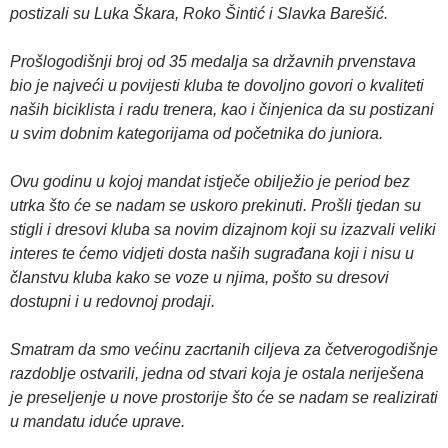
postizali su Luka Škara, Roko Šintić i Slavka Barešić.
Prošlogodišnji broj od 35 medalja sa državnih prvenstava
bio je najveći u povijesti kluba te dovoljno govori o kvaliteti
naših biciklista i radu trenera, kao i činjenica da su postizani
u svim dobnim kategorijama od početnika do juniora.
Ovu godinu u kojoj mandat istječe obilježio je period bez
utrka što će se nadam se uskoro prekinuti. Prošli tjedan su
stigli i dresovi kluba sa novim dizajnom koji su izazvali veliki
interes te ćemo vidjeti dosta naših sugrađana koji i nisu u
članstvu kluba kako se voze u njima, pošto su dresovi
dostupni i u redovnoj prodaji.
Smatram da smo većinu zacrtanih ciljeva za četverogodišnje
razdoblje ostvarili, jedna od stvari koja je ostala neriješena
je preseljenje u nove prostorije što će se nadam se realizirati
u mandatu iduće uprave.