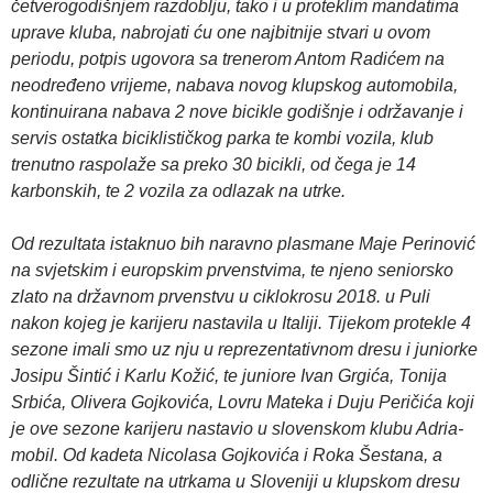
četverogodišnjem razdoblju, tako i u proteklim mandatima
uprave kluba, nabrojati ću one najbitnije stvari u ovom
periodu, potpis ugovora sa trenerom Antom Radićem na
neodređeno vrijeme, nabava novog klupskog automobila,
kontinuirana nabava 2 nove bicikle godišnje i održavanje i
servis ostatka biciklističkog parka te kombi vozila, klub
trenutno raspolaže sa preko 30 bicikli, od čega je 14
karbonskih, te 2 vozila za odlazak na utrke.
Od rezultata istaknuo bih naravno plasmane Maje Perinović
na svjetskim i europskim prvenstvima, te njeno seniorsko
zlato na državnom prvenstvu u ciklokrosu 2018. u Puli
nakon kojeg je karijeru nastavila u Italiji. Tijekom protekle 4
sezone imali smo uz nju u reprezentativnom dresu i juniorke
Josipu Šintić i Karlu Kožić, te juniore Ivan Grgića, Tonija
Srbića, Olivera Gojkovića, Lovru Mateka i Duju Peričića koji
je ove sezone karijeru nastavio u slovenskom klubu Adria-
mobil. Od kadeta Nicolasa Gojkovića i Roka Šestana, a
odlične rezultate na utrkama u Sloveniji u klupskom dresu