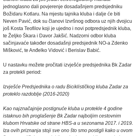
jednoglasno dali povjerenje dosadašnjem predsjedniku
Božidaru Kotlaru. Na mjestu tajnika kluba i dalje će biti
Neven Pavić, dok su članovi Izvršnog odbora uz njih dvojicu
još Kosta Teofilov koji je ujedno i novi potpredsjednik kluba,
te Željko Škara i Davor Jakšić. Nadzorni odbor kluba
sačinjavaće također dosadašnji predsjednik NO-a Zdenko
Mišković, te Anđelko Vidović i Berislav Babić.
U nastavku možete pročitati izvješće predsjednika Bk Zadar
za protekli period:
Izvješće Predsjednika o radu Biciklističkog kluba Zadar za
proteklo razdoblje (2016-2020)
Kao najznačajnije postignuće kluba u protekle 4 godine
istaknuo bih proglašenje Bk Zadar najboljim cestovnim
klubom Hrvatske od strane HBS-a u sezonama 2017. i 2019.
Iza ovih priznanja stoji sve ono što smo postigli kako u ovom