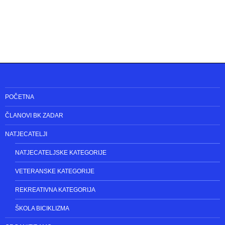
POČETNA
ČLANOVI BK ZADAR
NATJECATELJI
NATJECATELJSKE KATEGORIJE
VETERANSKE KATEGORIJE
REKREATIVNA KATEGORIJA
ŠKOLA BICIKLIZMA