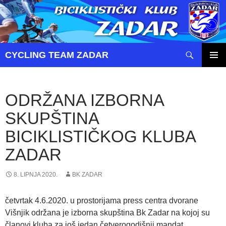
Pretraži
CYCLING TEAM ZADAR
SKOČI
PRIMAR
DO
IZBORN
SADRŽAJA
ODRŽANA IZBORNA
SKUPŠTINA
BICIKLISTIČKOG KLUBA
ZADAR
8. LIPNJA 2020.
BK ZADAR
četvrtak 4.6.2020. u prostorijama press centra dvorane
Višnjik održana je izborna skupština Bk Zadar na kojoj su
članovi kluba za još jedan četverogodišnji mandat