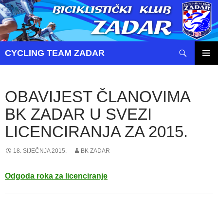
Pretraži
CYCLING TEAM ZADAR
SKOČI
PRIMAR
DO
IZBORN
SADRŽAJA
OBAVIJEST ČLANOVIMA
BK ZADAR U SVEZI
LICENCIRANJA ZA 2015.
18. SIJEČNJA 2015.
BK ZADAR
Odgoda roka za licenciranje