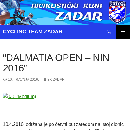
Pretraži
CYCLING TEAM ZADAR
SKOČI
PRIMAR
DO
IZBORN
SADRŽAJA
“DALMATIA OPEN – NIN
2016”
10. TRAVNJA 2016.
BK ZADAR
10.4.2016. održana je po četvrti put zaredom na istoj dionici