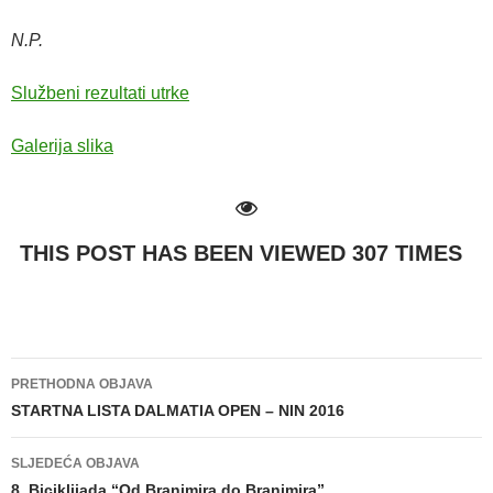
N.P.
Službeni rezultati utrke
Galerija slika
THIS POST HAS BEEN VIEWED
307
TIMES
PRETHODNA OBJAVA
Navigacija
STARTNA LISTA DALMATIA OPEN – NIN 2016
objava
SLJEDEĆA OBJAVA
8. Biciklijada “Od Branimira do Branimira”