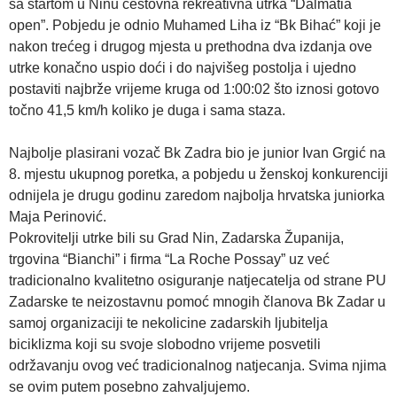
sa startom u Ninu cestovna rekreativna utrka “Dalmatia
open”. Pobjedu je odnio Muhamed Liha iz “Bk Bihać” koji je
nakon trećeg i drugog mjesta u prethodna dva izdanja ove
utrke konačno uspio doći i do najvišeg postolja i ujedno
postaviti najbrže vrijeme kruga od 1:00:02 što iznosi gotovo
točno 41,5 km/h koliko je duga i sama staza.
Najbolje plasirani vozač Bk Zadra bio je junior Ivan Grgić na
8. mjestu ukupnog poretka, a pobjedu u ženskoj konkurenciji
odnijela je drugu godinu zaredom najbolja hrvatska juniorka
Maja Perinović.
Pokrovitelji utrke bili su Grad Nin, Zadarska Županija,
trgovina “Bianchi” i firma “La Roche Possay” uz već
tradicionalno kvalitetno osiguranje natjecatelja od strane PU
Zadarske te neizostavnu pomoć mnogih članova Bk Zadar u
samoj organizaciji te nekolicine zadarskih ljubitelja
biciklizma koji su svoje slobodno vrijeme posvetili
održavanju ovog već tradicionalnog natjecanja. Svima njima
se ovim putem posebno zahvaljujemo.