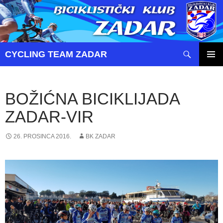
Pretraži
CYCLING TEAM ZADAR
SKOČI
PRIMAR
DO
IZBORN
SADRŽAJA
BOŽIĆNA BICIKLIJADA
ZADAR-VIR
26. PROSINCA 2016.
BK ZADAR