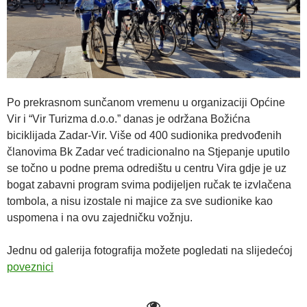
Po prekrasnom sunčanom vremenu u organizaciji Općine
Vir i “Vir Turizma d.o.o.” danas je održana Božićna
biciklijada Zadar-Vir. Više od 400 sudionika predvođenih
članovima Bk Zadar već tradicionalno na Stjepanje uputilo
se točno u podne prema odredištu u centru Vira gdje je uz
bogat zabavni program svima podijeljen ručak te izvlačena
tombola, a nisu izostale ni majice za sve sudionike kao
uspomena i na ovu zajedničku vožnju.
Jednu od galerija fotografija možete pogledati na slijedećoj
poveznici