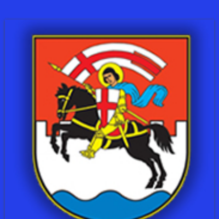
OSVAJAČI DRŽAVNIH ODLIČJA