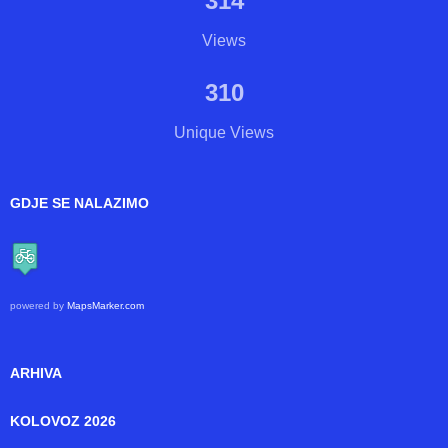
Now online: 3
Overall: 513288
BROJAČ POSJETA
314
Views
310
Unique Views
GDJE SE NALAZIMO