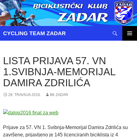
Pretraži
CYCLING TEAM ZADAR
SKOČI
PRIMAR
DO
IZBORN
SADRŽAJA
LISTA PRIJAVA 57. VN
1.SVIBNJA-MEMORIJAL
DAMIRA ZDRILIĆA
28. TRAVNJA 2016.
BK ZADAR
Prijave za 57. VN 1. Svibnja-Memorijal Damira Zdrilića su
završene, prijavljeno je 145 licenciranih biciklista iz 4