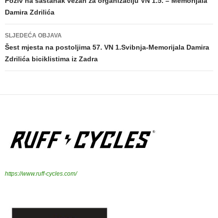
Navigacija
Poziv na sastanak vezan za organizaciju VN 1.5. – Memorijala
Damira Zdrilića
objava
SLJEDEĆA OBJAVA
Šest mjesta na postoljima 57. VN 1.Svibnja-Memorijala Damira
Zdrilića biciklistima iz Zadra
https://www.ruff-cycles.com/