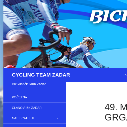
S
Pretraži
CYCLING TEAM ZADAR
P
Biciklistički klub Zadar
POČETNA
49. 
ČLANOVI BK ZADAR
GRG
NATJECATELJI