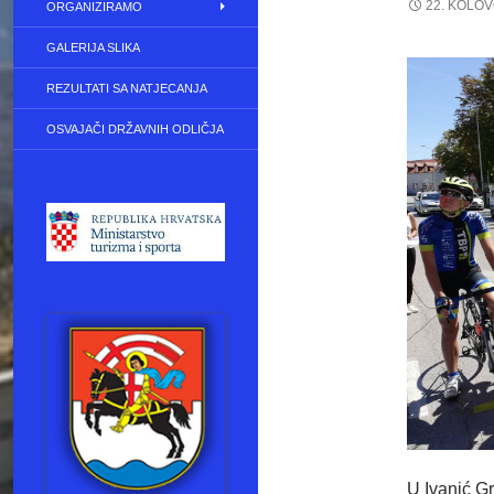
22. KOLOV
ORGANIZIRAMO
GALERIJA SLIKA
REZULTATI SA NATJECANJA
OSVAJAČI DRŽAVNIH ODLIČJA
U Ivanić G