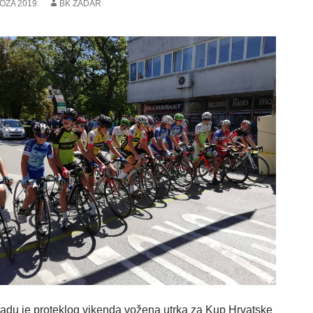
OZA 2019.
BK ZADAR
radu je proteklog vikenda vožena utrka za Kup Hrvatske