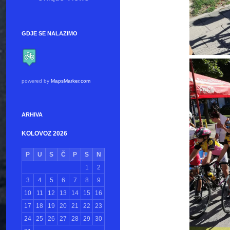
GDJE SE NALAZIMO
powered by
MapsMarker.com
ARHIVA
KOLOVOZ 2026
P
U
S
Č
P
S
N
1
2
3
4
5
6
7
8
9
10
11
12
13
14
15
16
17
18
19
20
21
22
23
24
25
26
27
28
29
30