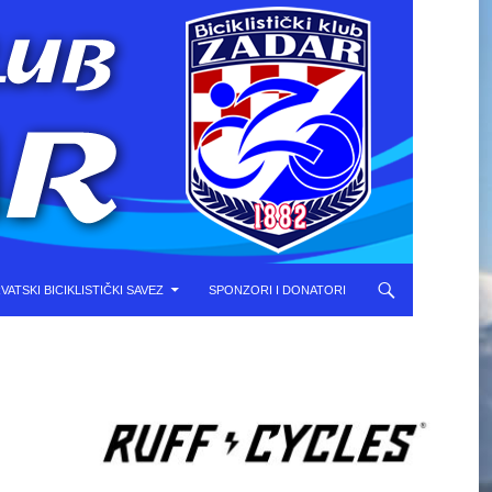
VATSKI BICIKLISTIČKI SAVEZ
SPONZORI I DONATORI