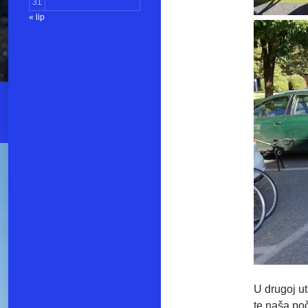
31
« lip
U drugoj ut
te naša po