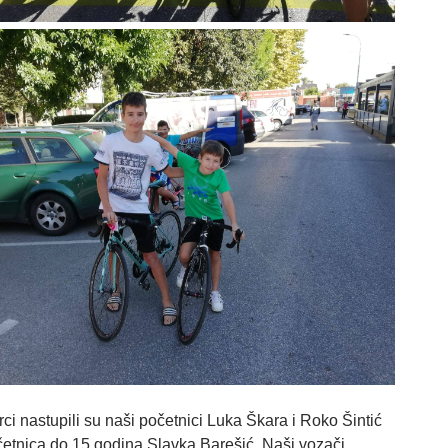
rci nastupili su naši početnici Luka Škara i Roko Šintić
četnica do 15 godina Slavka Barešić. Naši vozači