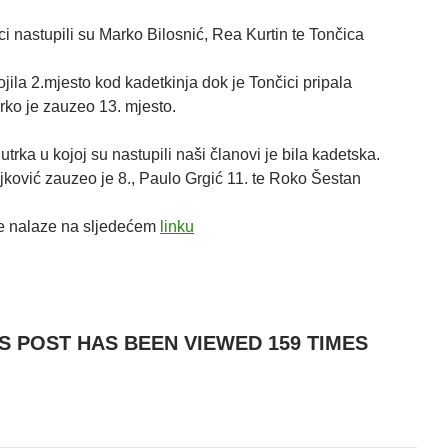
rci nastupili su Marko Bilosnić, Rea Kurtin te Tončica
jila 2.mjesto kod kadetkinja dok je Tončici pripala
rko je zauzeo 13. mjesto.
utrka u kojoj su nastupili naši članovi je bila kadetska.
jković zauzeo je 8., Paulo Grgić 11. te Roko Šestan
se nalaze na sljedećem
linku
IS POST HAS BEEN VIEWED
159
TIMES