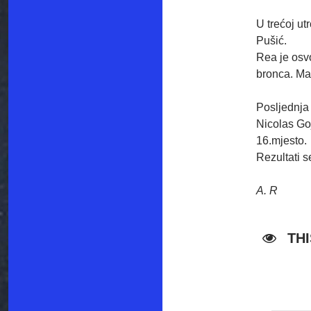
U trećoj ut
Pušić.
Rea je osvo
bronca. Ma
Posljednja 
Nicolas Go
16.mjesto.
Rezultati 
A. R
TH