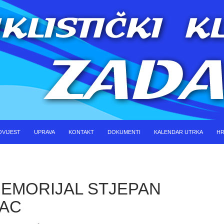
KOČI DO SADRŽAJA
OVIJEST
UPRAVA
KONTAKT
DOKUMENTI
KALENDAR UTRKA
HR
MEMORIJAL STJEPAN
AC