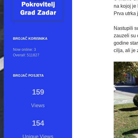
na kojoj je
Prva utrka 
Nastupili 
zauzeli su 
BROJAČ KORISNIKA
godine star
Now online: 3
cilja, ali j
Overall: 511827
BROJAČ POSJETA
159
Views
154
Unique Views