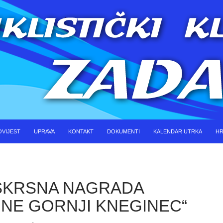
KOČI DO SADRŽAJA
OVIJEST
UPRAVA
KONTAKT
DOKUMENTI
KALENDAR UTRKA
HR
USKRSNA NAGRADA
INE GORNJI KNEGINEC“