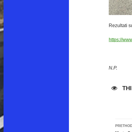
Rezultati s
https://ww
N.P.
TH
PRETHOD