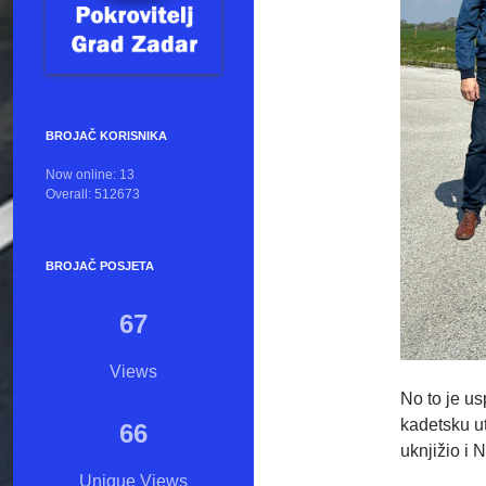
BROJAČ KORISNIKA
Now online: 13
Overall: 512673
BROJAČ POSJETA
67
Views
No to je us
kadetsku ut
66
uknjižio i 
Unique Views