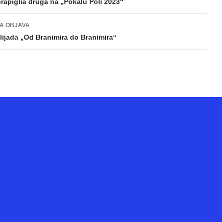
gacija
rapiglia druga na „Pokalu Poli 2023“
va
A OBJAVA
klijada „Od Branimira do Branimira“