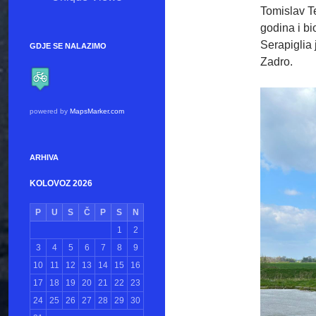
Tomislav Te
godina i bi
Serapiglia 
GDJE SE NALAZIMO
Zadro.
powered by
MapsMarker.com
ARHIVA
KOLOVOZ 2026
P
U
S
Č
P
S
N
1
2
3
4
5
6
7
8
9
10
11
12
13
14
15
16
17
18
19
20
21
22
23
24
25
26
27
28
29
30