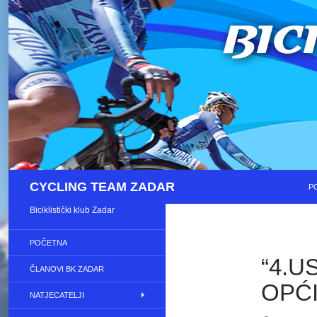
S
Pretraži
CYCLING TEAM ZADAR
P
Biciklistički klub Zadar
POČETNA
“4.
ČLANOVI BK ZADAR
OPĆ
NATJECATELJI