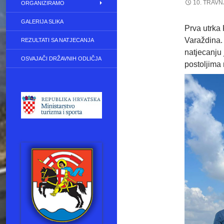
10. TRAVN
ORGANIZIRAMO
GALERIJA SLIKA
Prva utrka
Varaždina.
REZULTATI SA NATJECANJA
natjecanju 
OSVAJAČI DRŽAVNIH ODLIČJA
postoljima 