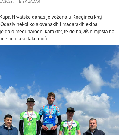
JA 2023.
BK ZADAR
 Kupa Hrvatske danas je vožena u Knegincu kraj
 Odaziv nekoliko slovenskih i mađarskih ekipa
je dalo međunarodni karakter, te do najviših mjesta na
nije bilo tako lako doći.