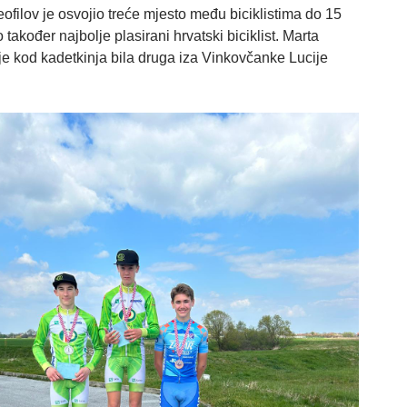
ofilov je osvojio treće mjesto među biciklistima do 15
o također najbolje plasirani hrvatski biciklist. Marta
je kod kadetkinja bila druga iza Vinkovčanke Lucije