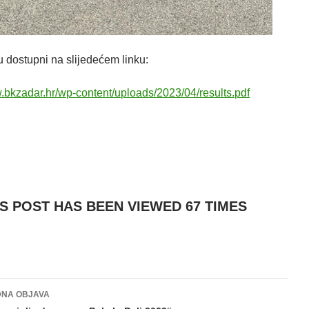
u dostupni na slijedećem linku:
w.bkzadar.hr/wp-content/uploads/2023/04/results.pdf
IS POST HAS BEEN VIEWED
67
TIMES
NA OBJAVA