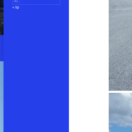
31
« lip