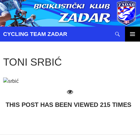
Pretraži
CYCLING TEAM ZADAR
SKOČI
PRIMAR
DO
IZBORN
SADRŽAJA
TONI SRBIĆ
THIS POST HAS BEEN VIEWED
215
TIMES