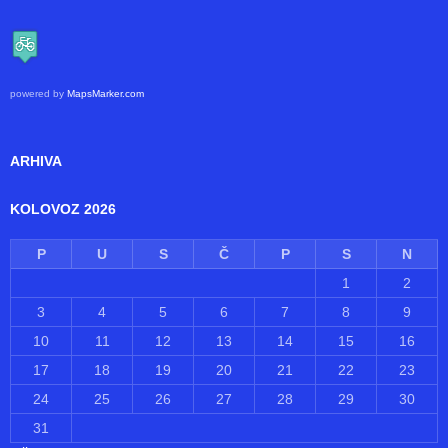
214
Unique Views
GDJE SE NALAZIMO
powered by
MapsMarker.com
ARHIVA
KOLOVOZ 2026
P
U
S
Č
P
S
N