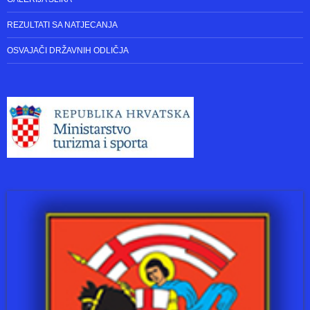
BICIKLISTIČKI MARATON ZADAR – KNIN “PUT VJETRA,PUT OLUJE”
SURGANIZATORI BICIKLIJADA
BICIKLIJADA ” OD BRANIMIRA DO BRANIMIRA ” ZADAR – NIN
ZADAR – PAKLENICA
GALERIJA SLIKA
REZULTATI SA NATJECANJA
OSVAJAČI DRŽAVNIH ODLIČJA