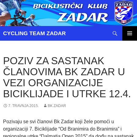
Pretraži
CYCLING TEAM ZADAR
SKOČI
PRIMAR
DO
IZBORN
SADRŽAJA
POZIV ZA SASTANAK
ČLANOVIMA BK ZADAR U
VEZI ORGANIZACIJE
BICIKLIJADE I UTRKE 12.4.
7. TRAVNJA 2015.
BK ZADAR
Pozivaju se svi članovi Bk Zadar koji žele pomoći u
organizaciji 7. Biciklijade “Od Branimira do Branimira” i
regionalne utrke “Dalmatia Open 2015” da dođu na sastanak