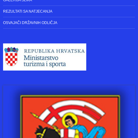
BICIKLISTIČKI MARATON ZADAR – KNIN “PUT VJETRA,PUT OLUJE”
SURGANIZATORI BICIKLIJADA
BICIKLIJADA ” OD BRANIMIRA DO BRANIMIRA ” ZADAR – NIN
ZADAR – PAKLENICA
GALERIJA SLIKA
REZULTATI SA NATJECANJA
OSVAJAČI DRŽAVNIH ODLIČJA