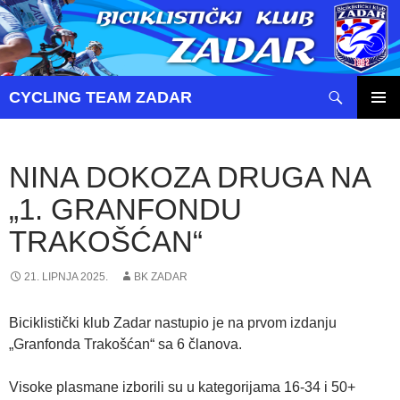
Pretraži
CYCLING TEAM ZADAR
SKOČI
PRIMAR
DO
IZBORN
SADRŽAJA
NINA DOKOZA DRUGA NA
„1. GRANFONDU
TRAKOŠĆAN“
21. LIPNJA 2025.
BK ZADAR
Biciklistički klub Zadar nastupio je na prvom izdanju
„Granfonda Trakošćan“ sa 6 članova.
Visoke plasmane izborili su u kategorijama 16-34 i 50+