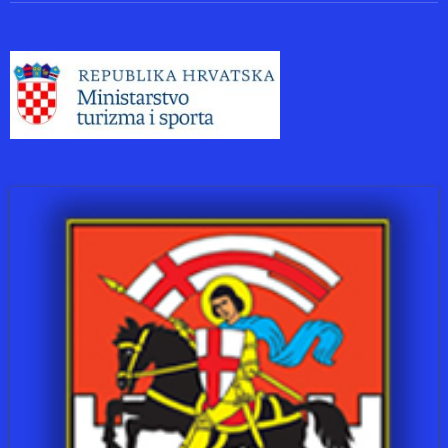
GALERIJA SLIKA
REZULTATI SA NATJECANJA
OSVAJAČI DRŽAVNIH ODLIČJA