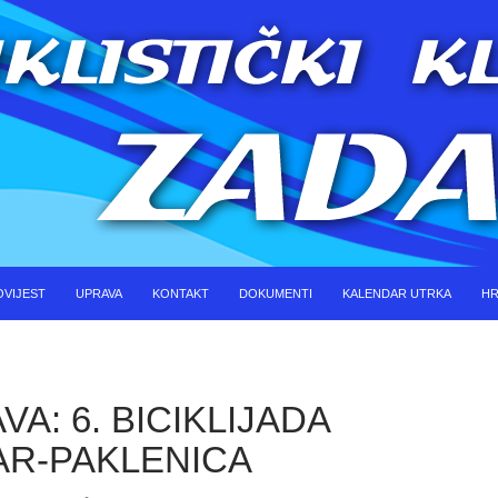
KOČI DO SADRŽAJA
OVIJEST
UPRAVA
KONTAKT
DOKUMENTI
KALENDAR UTRKA
HR
VA: 6. BICIKLIJADA
AR-PAKLENICA