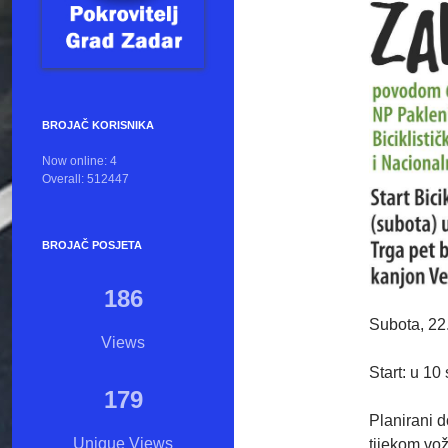
BROJAČ KORISNIKA
Now online: 4
Overall: 512447
BROJAČ POSJETA
186
Subota, 22
Views
Start: u 10
179
Planirani 
Unique Views
tijekom vož