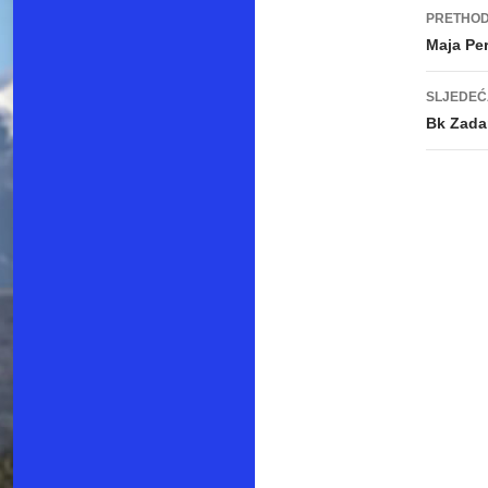
PRETHOD
Navi
Maja Per
obja
SLJEDEĆ
Bk Zadar