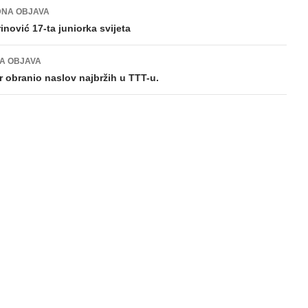
NA OBJAVA
gacija
inović 17-ta juniorka svijeta
va
A OBJAVA
 obranio naslov najbržih u TTT-u.