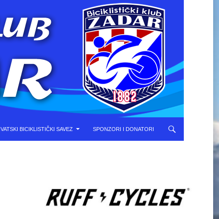
VATSKI BICIKLISTIČKI SAVEZ
SPONZORI I DONATORI