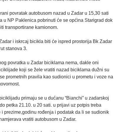
irani povratak autobusom nazad u Zadar u 15,30 sati
za u NP Paklenica pobrinuti će se općina Starigrad dok
biti transportirane kamionom.
adar i iskrcaj bicikla biti će ispred prostorija Bk Zadar
ut stanova 3.
nog povratka u Zadar biciklama nema, dakle oni
iciklijade koji se žele vratiti nazad biciklama dužni su
 se prometnih pravila kao sudionici u prometu i voze na
govornost.
biciklijadu primaju se u dućanu “Bianchi” u zadarskoj
 do petka 21.10. u 20 sati. u prijavi uz potpis treba
 i prezime,godinu rođenja i podatak da li se sudionik
 namjerava vratiti autobusom u Zadar.