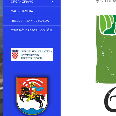
19. LISTO
ORGANIZIRAMO
GALERIJA SLIKA
REZULTATI SA NATJECANJA
OSVAJAČI DRŽAVNIH ODLIČJA