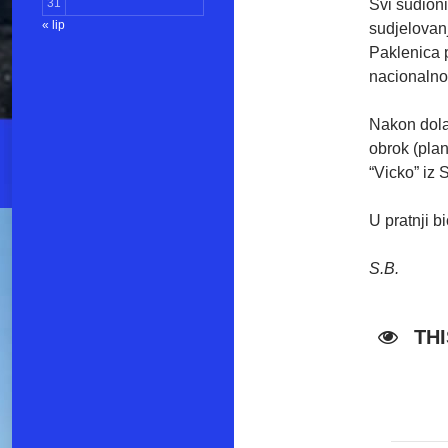
Svi sudioni
31
« lip
sudjelovanj
Paklenica 
nacionalno
Nakon dolas
obrok (plan
“Vicko” iz 
U pratnji b
S.B.
TH