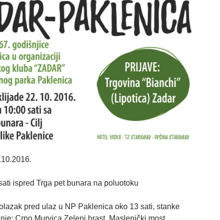
.10.2016.
 sati ispred Trga pet bunara na poluotoku
dolazak pred ulaz u NP Paklenica oko 13 sati, stanke
nje: Crno,Murvica,Zeleni hrast, Maslenički most.