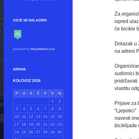
Za organiz
GDJE SE NALAZIMO
ispred ula
će bicikle 
Dolazak u Z
powered by
MapsMarker.com
na adresi P
Organizira
ARHIVA
sudionici b
pridržavati
KOLOVOZ 2026
vlastitu od
P
U
S
Č
P
S
N
1
2
Prijave za 
3
4
5
6
7
8
9
“Ljepotici”
10
11
12
13
14
15
16
navesti ime
17
18
19
20
21
22
23
biciklijade
24
25
26
27
28
29
30