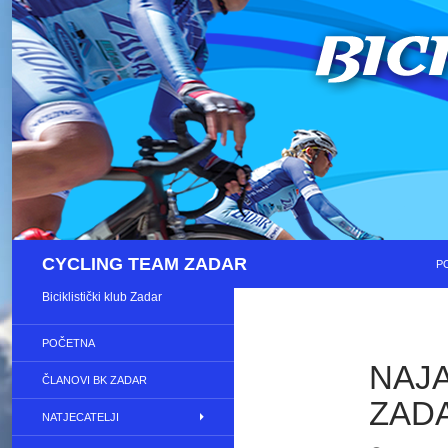
S
Pretraži
CYCLING TEAM ZADAR
P
Biciklistički klub Zadar
POČETNA
NAJA
ČLANOVI BK ZADAR
ZAD
NATJECATELJI