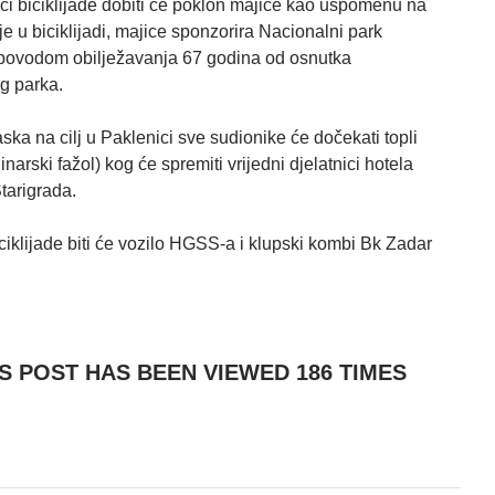
ci biciklijade dobiti će poklon majice kao uspomenu na
e u biciklijadi, majice sponzorira Nacionalni park
povodom obilježavanja 67 godina od osnutka
g parka.
ka na cilj u Paklenici sve sudionike će dočekati topli
inarski fažol) kog će spremiti vrijedni djelatnici hotela
Starigrada.
iciklijade biti će vozilo HGSS-a i klupski kombi Bk Zadar
IS POST HAS BEEN VIEWED
186
TIMES