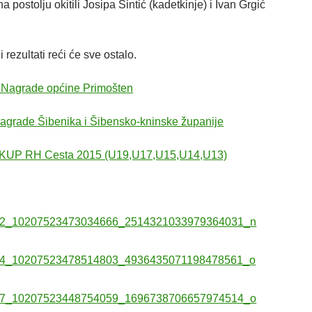
 postolju okitili Josipa Šintić (kadetkinje) i Ivan Grgić
i rezultati reći će sve ostalo.
1.Nagrade općine Primošten
Nagrade Šibenika i Šibensko-kninske županije
 KUP RH Cesta 2015 (U19,U17,U15,U14,U13)