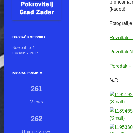
broncama na
(kadeti)
Fotografije 
Rezultati 
BROJAČ KORISNIKA
Now online: 5
Rezultati 
Overall: 512017
Poredak –
BROJAČ POSJETA
N.P.
261
Views
262
Unique Views