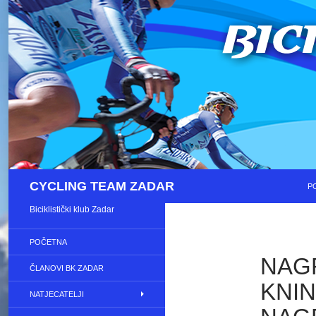
S
Pretraži
CYCLING TEAM ZADAR
P
Biciklistički klub Zadar
POČETNA
NAG
ČLANOVI BK ZADAR
KNIN
NATJECATELJI