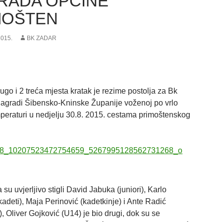
RADA OPĆINE
MOŠTEN
2015.
BK ZADAR
rugo i 2 treća mjesta kratak je rezime postolja za Bk
agradi Šibensko-Kninske Županije voženoj po vrlo
mperaturi u nedjelju 30.8. 2015. cestama primoštenskog
su uvjerljivo stigli David Jabuka (juniori), Karlo
adeti), Maja Perinović (kadetkinje) i Ante Radić
i), Oliver Gojković (U14) je bio drugi, dok su se