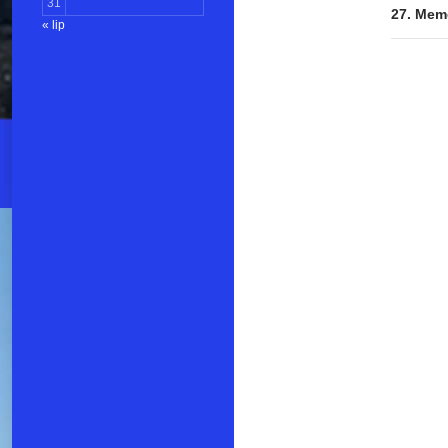
31
27. Memo
« lip