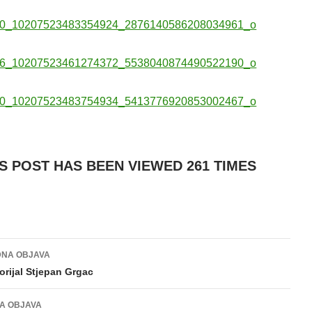
IS POST HAS BEEN VIEWED
261
TIMES
NA OBJAVA
gacija
rijal Stjepan Grgac
va
A OBJAVA