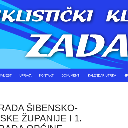
KOČI DO SADRŽAJA
OVIJEST
UPRAVA
KONTAKT
DOKUMENTI
KALENDAR UTRKA
HR
RADA ŠIBENSKO-
SKE ŽUPANIJE I 1.