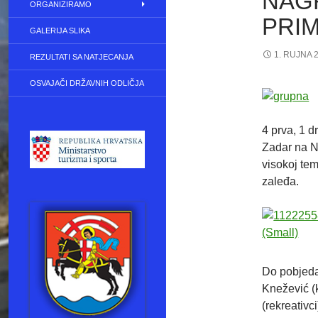
NAG
ORGANIZIRAMO
PRI
GALERIJA SLIKA
1. RUJNA 
REZULTATI SA NATJECANJA
OSVAJAČI DRŽAVNIH ODLIČJA
4 prva, 1 d
Zadar na N
visokoj te
zaleđa.
Do pobjeda 
Knežević (k
(rekreativc