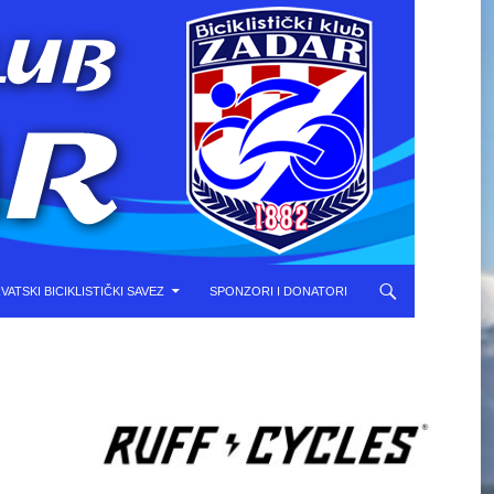
VATSKI BICIKLISTIČKI SAVEZ
SPONZORI I DONATORI