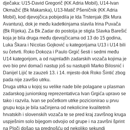
dječaka: U15-David Gregorič (KK Adria Mobil), U14-Ivan
Okmažić (Bk Makarska), U13-Matič Pšeničnik (KK Adria
Mobil), kod djevojčica pobijedila je Ida Trstenjak (Bk Mura
Avantura), dok je među kadetkinjama slavila Irina Puvača
(Bk Rijeka). Za Bk Zadar do postolja je stigla Slavka Barešić
koja je bila druga među djevojčicama od 13 do 15 godina,
Luka Škara i Nicolas Gojković u kategorijama U13 i U14 bili
su četvrti. Roko Dokoza i Paulo Grgić šesti i sedmi među
U14 kategorijom, a od najmlađih zadarskih vozača kojima je
ovo bio prvi domaći nastup još su nastupili Marko Bilosnić i
Danijel Lijić te zauzeli 13. i 14. mjesto dok Roko Šintić zbog
pada nije završio utrku.
Druga utrka u kojoj su velike nade bile polagane u plasman
zadarskog juniorskog reprezentativca Ivan Grgića upravo se
tako i razvila. Ivan se početkom utrke pozicionirao u prvu
grupu koja je bila sačinjena od nekolicine kvalitetnih
hrvatskih i slovenskih vozača te se pred kraj završnog kruga
uspješnim solo bijegom odvojio od grupe i na završni šprint
na Ploči došao sa prednošću od nekoliko sekundi