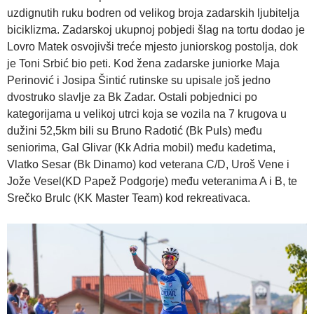
uzdignutih ruku bodren od velikog broja zadarskih ljubitelja
biciklizma. Zadarskoj ukupnoj pobjedi šlag na tortu dodao je
Lovro Matek osvojivši treće mjesto juniorskog postolja, dok
je Toni Srbić bio peti. Kod žena zadarske juniorke Maja
Perinović i Josipa Šintić rutinske su upisale još jedno
dvostruko slavlje za Bk Zadar. Ostali pobjednici po
kategorijama u velikoj utrci koja se vozila na 7 krugova u
dužini 52,5km bili su Bruno Radotić (Bk Puls) među
seniorima, Gal Glivar (Kk Adria mobil) među kadetima,
Vlatko Sesar (Bk Dinamo) kod veterana C/D, Uroš Vene i
Jože Vesel(KD Papež Podgorje) među veteranima A i B, te
Srečko Brulc (KK Master Team) kod rekreativaca.