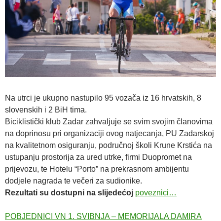
Na utrci je ukupno nastupilo 95 vozača iz 16 hrvatskih, 8
slovenskih i 2 BiH tima.
Biciklistički klub Zadar zahvaljuje se svim svojim članovima
na doprinosu pri organizaciji ovog natjecanja, PU Zadarskoj
na kvalitetnom osiguranju, područnoj školi Krune Krstića na
ustupanju prostorija za ured utrke, firmi Duopromet na
prijevozu, te Hotelu “Porto” na prekrasnom ambijentu
dodjele nagrada te večeri za sudionike.
Rezultati su dostupni na slijedećoj
poveznici…
POBJEDNICI VN 1. SVIBNJA – MEMORIJALA DAMIRA