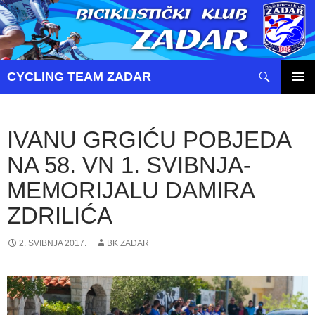
Pretraži
CYCLING TEAM ZADAR
SKOČI
PRIMAR
DO
IZBORN
SADRŽAJA
IVANU GRGIĆU POBJEDA
NA 58. VN 1. SVIBNJA-
MEMORIJALU DAMIRA
ZDRILIĆA
2. SVIBNJA 2017.
BK ZADAR