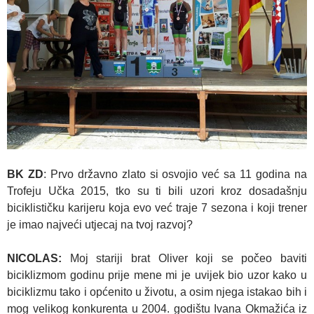
BK ZD
: Prvo državno zlato si osvojio već sa 11 godina na
Trofeju Učka 2015, tko su ti bili uzori kroz dosadašnju
biciklističku karijeru koja evo već traje 7 sezona i koji trener
je imao najveći utjecaj na tvoj razvoj?
NICOLAS:
Moj stariji brat Oliver koji se počeo baviti
biciklizmom godinu prije mene mi je uvijek bio uzor kako u
biciklizmu tako i općenito u životu, a osim njega istakao bih i
mog velikog konkurenta u 2004. godištu Ivana Okmažića iz