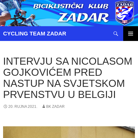
Pretraži
CYCLING TEAM ZADAR
SKOČI
PRIMAR
DO
IZBORN
SADRŽAJA
INTERVJU SA NICOLASOM
GOJKOVIĆEM PRED
NASTUP NA SVJETSKOM
PRVENSTVU U BELGIJI
20. RUJNA 2021.
BK ZADAR