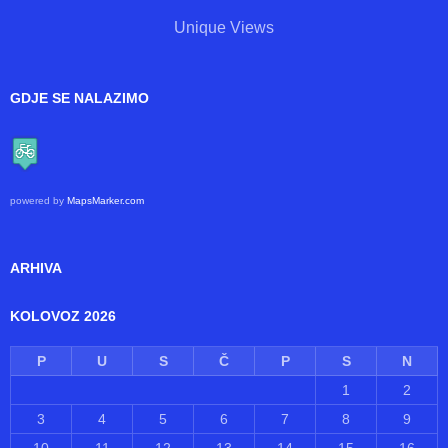
Unique Views
GDJE SE NALAZIMO
powered by
MapsMarker.com
ARHIVA
KOLOVOZ 2026
P
U
S
Č
P
S
N
1
2
3
4
5
6
7
8
9
10
11
12
13
14
15
16