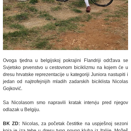
Ovoga tjedna u belgijskoj pokrajini Flandriji održava se
Svjetsko prvenstvo u cestovnom biciklizmu na kojem će u
dresu hrvatske reprezentacije u kategoriji Juniora nastupiti i
jedan od najtrofejnijih mladih zadarskih biciklista Nicolas
Gojković.
Sa Nicolasom smo napravili kratak intervju pred njegov
odlazak u Belgiju.
BK ZD:
Nicolas, za početak čestitke na uspješnoj sezoni
koja je iza tebe u dresu tvog novog kluba iz Italije. Možeš