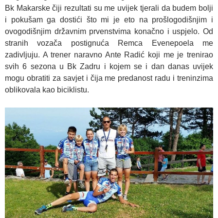
Bk Makarske čiji rezultati su me uvijek tjerali da budem bolji
i pokušam ga dostići što mi je eto na prošlogodišnjim i
ovogodišnjim državnim prvenstvima konačno i uspjelo. Od
stranih vozača postignuća Remca Evenepoela me
zadivljuju. A trener naravno Ante Radić koji me je trenirao
svih 6 sezona u Bk Zadru i kojem se i dan danas uvijek
mogu obratiti za savjet i čija me predanost radu i treninzima
oblikovala kao biciklistu.