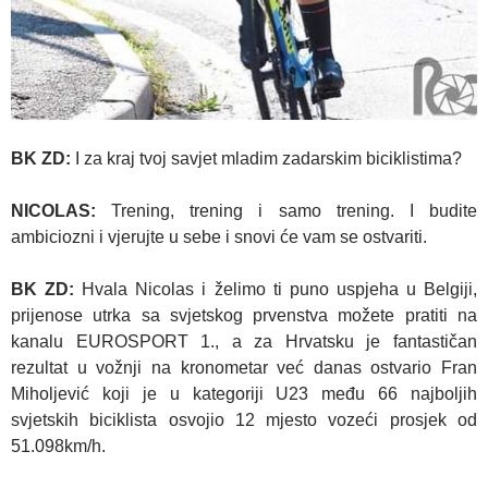
BK ZD:
I za kraj tvoj savjet mladim zadarskim biciklistima?
NICOLAS:
Trening, trening i samo trening. I budite
ambiciozni i vjerujte u sebe i snovi će vam se ostvariti.
BK ZD:
Hvala Nicolas i želimo ti puno uspjeha u Belgiji,
prijenose utrka sa svjetskog prvenstva možete pratiti na
kanalu EUROSPORT 1., a za Hrvatsku je fantastičan
rezultat u vožnji na kronometar već danas ostvario Fran
Miholjević koji je u kategoriji U23 među 66 najboljih
svjetskih biciklista osvojio 12 mjesto vozeći prosjek od
51.098km/h.