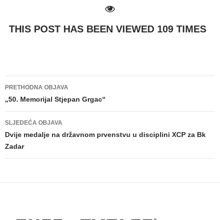
THIS POST HAS BEEN VIEWED
109
TIMES
PRETHODNA OBJAVA
Navigacija
„50. Memorijal Stjepan Grgac“
objava
SLJEDEĆA OBJAVA
Dvije medalje na državnom prvenstvu u disciplini XCP za Bk
Zadar