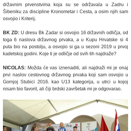
državnim prvenstvima koja su se održavala u Zadru i
Šibeniku za discipline Kronometar i Cesta, a osim njih sam
osvojio i Kriterij.
BK ZD:
U dresu Bk Zadar si osvojio 16 državnih odličja, od
toga 6 naslova državnog prvaka, a u Kupu Hrvatske si 4
puta bio na postolju, a osvojio si ga u sezoni 2019 u prvoj
kadetskoj godini. Koje ti je odličje od svih tih najdraže?
NICOLAS:
Možda će vas iznenaditi, ali najdraži mi je onaj
prvi naslov cestovnog državnog prvaka koji sam osvojio u
Gornjoj Stubici 2016. kao U13 kategorija, u utrci u kojoj
nisam bio favorit, ali čiji brdski završetak mi je odgovarao.