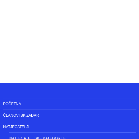
POČETNA
ČLANOVI BK ZADAR
NATJECATELJI
NATJECATELJSKE KATEGORIJE