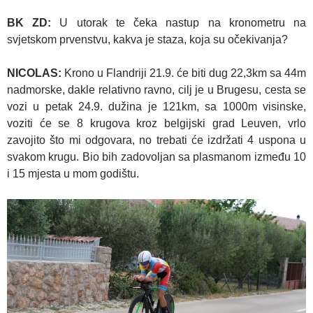
BK ZD:
U utorak te čeka nastup na kronometru na
svjetskom prvenstvu, kakva je staza, koja su očekivanja?
NICOLAS:
Krono u Flandriji 21.9. će biti dug 22,3km sa 44m
nadmorske, dakle relativno ravno, cilj je u Brugesu, cesta se
vozi u petak 24.9. dužina je 121km, sa 1000m visinske,
voziti će se 8 krugova kroz belgijski grad Leuven, vrlo
zavojito što mi odgovara, no trebati će izdržati 4 uspona u
svakom krugu. Bio bih zadovoljan sa plasmanom između 10
i 15 mjesta u mom godištu.