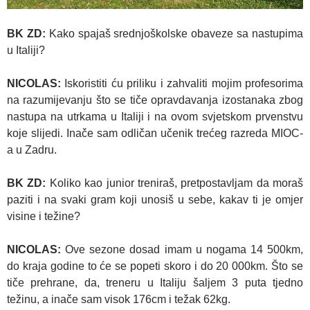
BK ZD:
Kako spajaš srednjoškolske obaveze sa nastupima
u Italiji?
NICOLAS:
Iskoristiti ću priliku i zahvaliti mojim profesorima
na razumijevanju što se tiče opravdavanja izostanaka zbog
nastupa na utrkama u Italiji i na ovom svjetskom prvenstvu
koje slijedi. Inače sam odličan učenik trećeg razreda MIOC-
a u Zadru.
BK ZD:
Koliko kao junior treniraš, pretpostavljam da moraš
paziti i na svaki gram koji unosiš u sebe, kakav ti je omjer
visine i težine?
NICOLAS:
Ove sezone dosad imam u nogama 14 500km,
do kraja godine to će se popeti skoro i do 20 000km. Što se
tiče prehrane, da, treneru u Italiju šaljem 3 puta tjedno
težinu, a inače sam visok 176cm i težak 62kg.