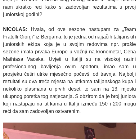
nam ukratko reći kako si zadovoljan rezultatima u prvoj
juniorskoj godini?
NICOLAS:
Hvala, od ove sezone nastupam za „Team
Fratelli Giorgi“ iz Bergama, to je jedna od najjačih talijanskih
juniorskih ekipa koja je u svojim redovima npr. prošle
sezone imala prvaka Europe u vožnji na kronometar, Čeha
Mathiasa Vaceka. Uvjeti u Italiji su na visokoj razini
profesionalnog bavljenja ovim sportom, imao sam u
prosjeku četiri utrke mjesečno počevši od travnja. Najbolji
rezultati su dva treća mjesta na utrkama talijanskoga kupa i
nekoliko plasmana u prvih deset, te sam na 13. mjestu
ukupnog poretka tog natjecanja. S obzirom da je broj juniora
koji nastupaju na utrkama u Italiji između 150 i 200 mogu
reći da sam zadovoljan ostvarenim.