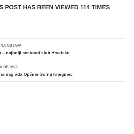
IS POST HAS BEEN VIEWED
114
TIMES
NA OBJAVA
gacija
 – najbolji cestovni klub Hrvatske
va
A OBJAVA
sna nagrada Općine Gornji Kneginec