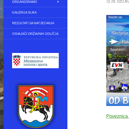
28. OŽUJK
ORGANIZIRAMO
GALERIJA SLIKA
REZULTATI SA NATJECANJA
OSVAJAČI DRŽAVNIH ODLIČJA
Poveznica 