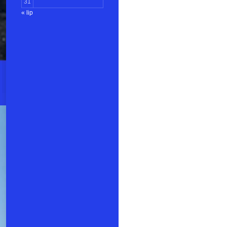
31
« lip