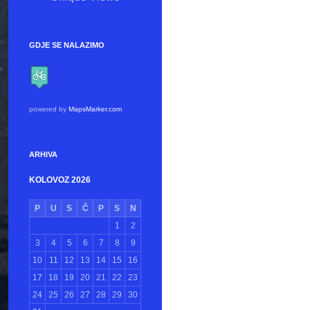
GDJE SE NALAZIMO
powered by
MapsMarker.com
ARHIVA
KOLOVOZ 2026
P
U
S
Č
P
S
N
1
2
3
4
5
6
7
8
9
10
11
12
13
14
15
16
17
18
19
20
21
22
23
24
25
26
27
28
29
30