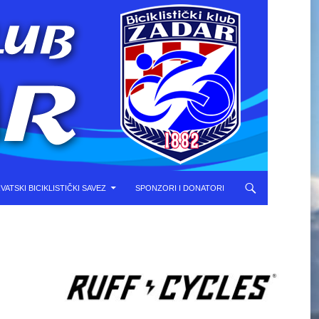
VATSKI BICIKLISTIČKI SAVEZ
SPONZORI I DONATORI