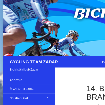
S
Pretraži
CYCLING TEAM ZADAR
P
Biciklistički klub Zadar
POČETNA
14. 
ČLANOVI BK ZADAR
BRAN
NATJECATELJI